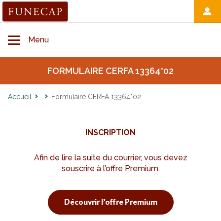
Toggle navigation
Menu
FORMULAIRE CERFA 13364*02
Accueil
Accueil
Formulaire CERFA 13364*02
Avant décès
INSCRIPTION
Au moment du décès
Afin de lire la suite du courrier, vous devez
souscrire à l’offre Premium.
Hommage et démarche après décès
Découvrir l’offre Premium